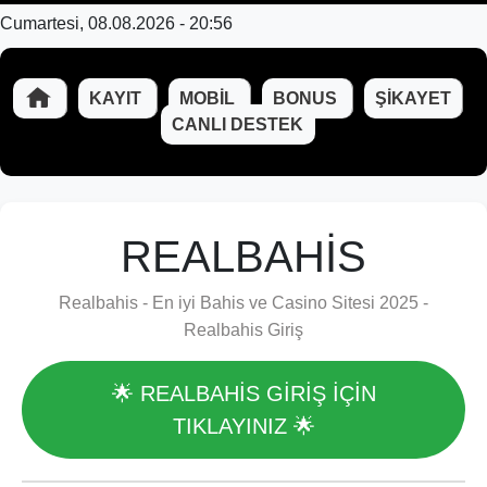
Cumartesi, 08.08.2026 - 20:56
KAYIT
MOBIL
BONUS
ŞIKAYET
CANLI DESTEK
REALBAHIS
Realbahis - En iyi Bahis ve Casino Sitesi 2025 -
Realbahis Giriş
🌟 REALBAHIS GİRİŞ İÇİN
TIKLAYINIZ 🌟