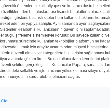
 güvenlik önlemleri, teknik altyapısı ve kullanıcı dostu hizmetle
elliklerinden biri uluslararası lisanslı bir platform olarak faal
verdiğini gösterir. Lisanslı siteler hem kullanıcı haklarını kor
hareket eden bir yapıya sahiptir. Aynı zamanda oyun sağlayıcılar
istemler Realbahis, kullanıcılarının güvenliğini sağlamak adına 
er güçlü şifreleme sistemleriyle korunur. Bu sayede kullanıcı veri
 korunması sürecinde kullanılan teknolojiler platformun ne kadar 
düzeyde tutmak için arayüz tasarımından müşteri hizmetlerine kad
Menülerin düzenli olması ve kategorilere hızlı erişim sağlanması 
 ihtiyaca anında çözüm üretir. Bu da kullanıcıların kendilerini p
üvenli şekilde gerçekleştirilir. Kullanıcılar Papara, sanal cüzd
sürecindeki şeffaflık ve işlem hızının yüksek olması siteye duyul
 memnuniyetinin sürdürülebilir olmasını sağlar.
i Oldu