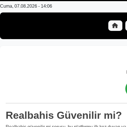
Cuma, 07.08.2026 - 14:06
Realbahis Güvenilir mi?
Realbahis güvenilir mi sorusu, bu platformu ilk kez duyan ya 