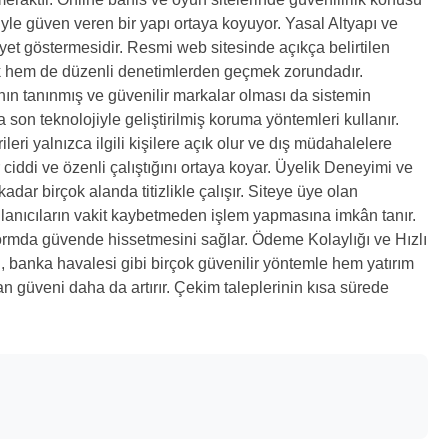
riyle güven veren bir yapı ortaya koyuyor. Yasal Altyapı ve
iyet göstermesidir. Resmi web sitesinde açıkça belirtilen
umak hem de düzenli denetimlerden geçmek zorundadır.
ının tanınmış ve güvenilir markalar olması da sistemin
son teknolojiyle geliştirilmiş koruma yöntemleri kullanır.
leri yalnızca ilgili kişilere açık olur ve dış müdahalelere
ciddi ve özenli çalıştığını ortaya koyar. Üyelik Deneyimi ve
ar birçok alanda titizlikle çalışır. Siteye üye olan
kullanıcıların vakit kaybetmeden işlem yapmasına imkân tanır.
latformda güvende hissetmesini sağlar. Ödeme Kolaylığı ve Hızlı
an, banka havalesi gibi birçok güvenilir yöntemle hem yatırım
an güveni daha da artırır. Çekim taleplerinin kısa sürede