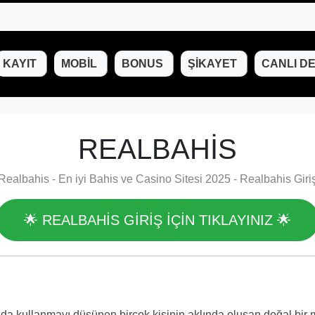
KAYIT
MOBIL
BONUS
ŞIKAYET
CANLI D
REALBAHIS
Realbahis - En iyi Bahis ve Casino Sitesi 2025 - Realbahis Giri
🌟 REALBAHIS GİRİŞ İÇİN TIKLAYINIZ 🌟
da kullanmayı düşünen birçok kişinin aklında oluşan doğal bir m