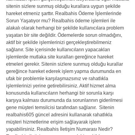
sitenin sizlere sunmuş olduğu kurallara uygun şekilde
hareket etmeniz şarttır. Realbahis Ödeme İşlemlerinde
Sorun Yaşatıyor mu? Realbahis ödeme işlemleri ile
alakalı olarak herhangi bir şekilde kullanıcılara problem
yaşatan bir site değildir. Ödemelerde sorun olmadığını,
aktif bir şekilde işlemlerinizi gerçekleştirebilmeniz
sağlanır. Site içerisinde kullanıcıların yapacakları
işlemlerde mutlaka site kuralları gereğince hareket
etmeleri gerekir. Sitenin sizlere sunmuş olduğu kurallar
gereğince hareket ederek işlem yapma durumunda en
ufak bir problemle karşılaşmazsınız ve rahatlıkla
işlemlerinizi yerine getirebilirsiniz. Aktif hizmet alma
konusunda kullanıcıların herhangi bir sorunla karşı
karşıya kalması durumunda da sorunlarının giderilmesi
gene müşteri temsilcisi tarafından sağlanır. Sitenin
realbahis605 güncel adresini kullanarak rahatlıkla
müşteri hizmetlerine erişim sağlayarak işlem
yapabilirsiniz. Realbahis İletişim Numarası Nedir?